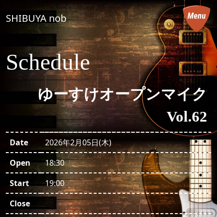
コンテンツへスキップ
SHIBUYA nob
メインナビゲーション
Schedule
ゆーすけオープンマイク
Vol.62
Date
2026年2月05日(木)
Open
18:30
Start
19:00
Close