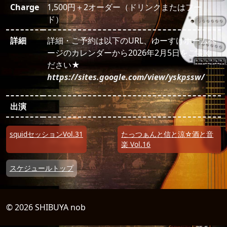
Charge
1,500円＋2オーダー（ドリンクまたはフー
ド）
詳細
詳細・ご予約は以下のURL、ゆーすけホームペ
ージのカレンダーから2026年2月5日をご覧く
ださい★
https://sites.google.com/view/yskpssw/
出演
投稿ナビゲーション
squidセッションVol.31
たっつぁんと信と涼☆酒と音
楽 Vol.16
スケジュールトップ
© 2026 SHIBUYA nob