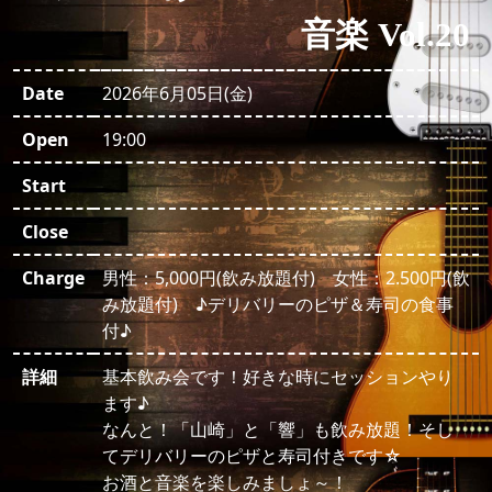
音楽 Vol.20
Date
2026年6月05日(金)
Open
19:00
Start
Close
Charge
男性：5,000円(飲み放題付) 女性：2.500円(飲
み放題付) ♪デリバリーのピザ＆寿司の食事
付♪
詳細
基本飲み会です！好きな時にセッションやり
ます♪
なんと！「山崎」と「響」も飲み放題！そし
てデリバリーのピザと寿司付きです☆
お酒と音楽を楽しみましょ～！