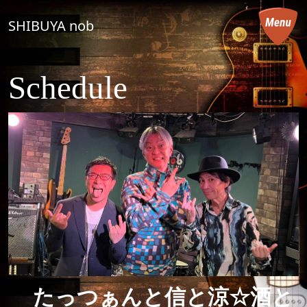
コンテンツへスキップ
SHIBUYA nob
メインナビゲーション
Schedule
たっつぁんと信と涼☆酒と