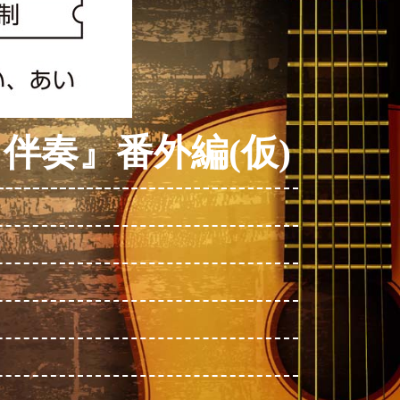
伴奏』番外編(仮)