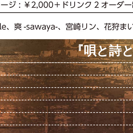
『唄と詩と