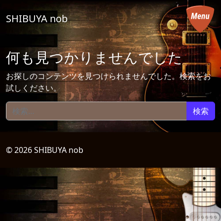
コンテンツへスキップ
SHIBUYA nob
メインナビゲーション
何も見つかりませんでした
お探しのコンテンツを見つけられませんでした。検索をお
試しください。
検索:
© 2026 SHIBUYA nob