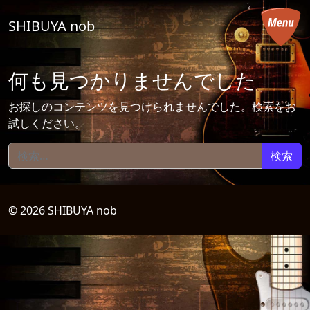
コンテンツへスキップ
SHIBUYA nob
メインナビゲーション
何も見つかりませんでした
お探しのコンテンツを見つけられませんでした。検索をお
試しください。
検索:
© 2026 SHIBUYA nob